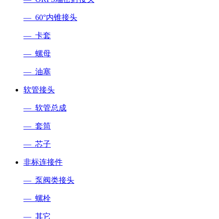
— 60°内锥接头
— 卡套
— 螺母
— 油塞
软管接头
— 软管总成
— 套筒
— 芯子
非标连接件
— 泵阀类接头
— 螺栓
— 其它