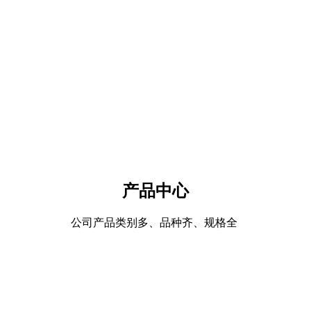
产品中心
公司产品类别多、品种齐、规格全