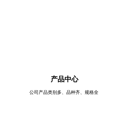
产品中心
公司产品类别多、品种齐、规格全