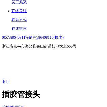
员工风采
联络关注
联系方式
在线留言
(0573)86408117(销售)/86408116(技术)
浙江省嘉兴市海盐县秦山街道核电大道666号
返回
插胶管接头