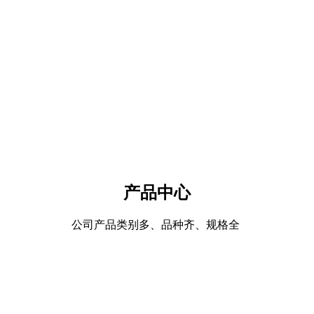
产品中心
公司产品类别多、品种齐、规格全