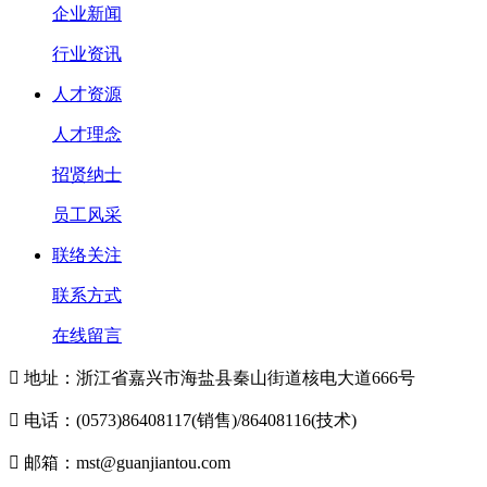
企业新闻
行业资讯
人才资源
人才理念
招贤纳士
员工风采
联络关注
联系方式
在线留言

地址：浙江省嘉兴市海盐县秦山街道核电大道666号

电话：(0573)86408117(销售)/86408116(技术)

邮箱：mst@guanjiantou.com