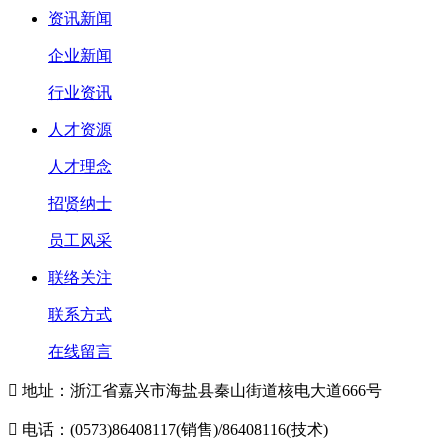
资讯新闻
企业新闻
行业资讯
人才资源
人才理念
招贤纳士
员工风采
联络关注
联系方式
在线留言

地址：浙江省嘉兴市海盐县秦山街道核电大道666号

电话：(0573)86408117(销售)/86408116(技术)