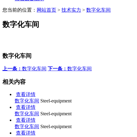
您当前的位置：
网站首页
>
技术实力
>
数字化车间
数字化车间
数字化车间
上一条：
数字化车间
下一条：
数字化车间
相关内容
查看详情
数字化车间
Steel-equipment
查看详情
数字化车间
Steel-equipment
查看详情
数字化车间
Steel-equipment
查看详情