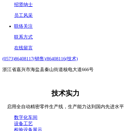
招贤纳士
员工风采
联络关注
联系方式
在线留言
(0573)86408117(销售)/86408116(技术)
浙江省嘉兴市海盐县秦山街道核电大道666号
技术实力
启用全自动精密零件生产线，生产能力达到国内先进水平
数字化车间
设备工艺
检验设备展示