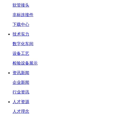
软管接头
非标连接件
下载中心
技术实力
数字化车间
设备工艺
检验设备展示
资讯新闻
企业新闻
行业资讯
人才资源
人才理念