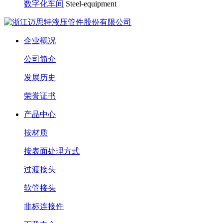
数字化车间
Steel-equipment
企业概况
公司简介
发展历史
荣誉证书
产品中心
按材质
按表面处理方式
过渡接头
软管接头
非标连接件